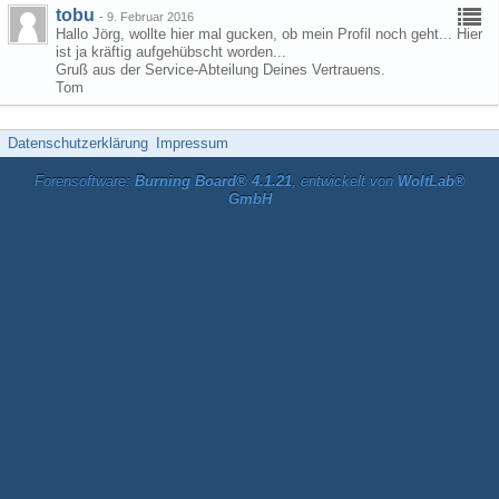
tobu
-
9. Februar 2016
Hallo Jörg, wollte hier mal gucken, ob mein Profil noch geht... Hier
ist ja kräftig aufgehübscht worden...
Gruß aus der Service-Abteilung Deines Vertrauens.
Tom
Datenschutzerklärung
Impressum
Forensoftware:
Burning Board® 4.1.21
, entwickelt von
WoltLab®
GmbH