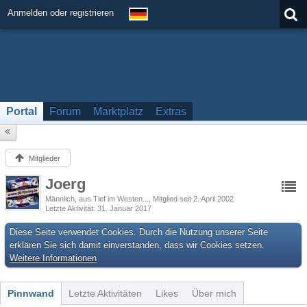
Anmelden oder registrieren
Portal
Forum
Marktplatz
Extras
Mitglieder
Joerg
Männlich
aus Tief im Westen...
Mitglied seit 2. April 2002
Letzte Aktivität
31. Januar 2017
Diese Seite verwendet Cookies. Durch die Nutzung unserer Seite
erklären Sie sich damit einverstanden, dass wir Cookies setzen.
Weitere Informationen
Pinnwand
Letzte Aktivitäten
Likes
Über mich