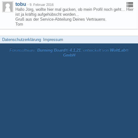
tobu
-
9. Februar 2016
Hallo Jörg, wollte hier mal gucken, ob mein Profil noch geht... Hier
ist ja kräftig aufgehübscht worden...
Gruß aus der Service-Abteilung Deines Vertrauens.
Tom
Datenschutzerklärung
Impressum
Forensoftware:
Burning Board® 4.1.21
, entwickelt von
WoltLab®
GmbH