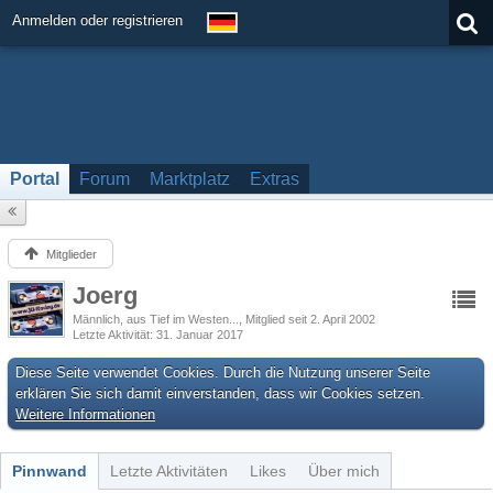
Anmelden oder registrieren
Portal
Forum
Marktplatz
Extras
Mitglieder
Joerg
Männlich
aus Tief im Westen...
Mitglied seit 2. April 2002
Letzte Aktivität
31. Januar 2017
Diese Seite verwendet Cookies. Durch die Nutzung unserer Seite
erklären Sie sich damit einverstanden, dass wir Cookies setzen.
Weitere Informationen
Pinnwand
Letzte Aktivitäten
Likes
Über mich