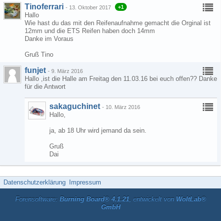
Tinoferrari
+1
-
13. Oktober 2017
Hallo
Wie hast du das mit den Reifenaufnahme gemacht die Orginal ist
12mm und die ETS Reifen haben doch 14mm
Danke im Voraus
Gruß Tino
funjet
-
9. März 2016
Hallo ,ist die Halle am Freitag den 11.03.16 bei euch offen?? Danke
für die Antwort
sakaguchinet
-
10. März 2016
Hallo,
ja, ab 18 Uhr wird jemand da sein.
Gruß
Dai
Datenschutzerklärung
Impressum
Forensoftware:
Burning Board® 4.1.21
, entwickelt von
WoltLab®
GmbH