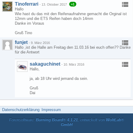
Tinoferrari
+1
-
13. Oktober 2017
Hallo
Wie hast du das mit den Reifenaufnahme gemacht die Orginal ist
12mm und die ETS Reifen haben doch 14mm
Danke im Voraus
Gruß Tino
funjet
-
9. März 2016
Hallo ,ist die Halle am Freitag den 11.03.16 bei euch offen?? Danke
für die Antwort
sakaguchinet
-
10. März 2016
Hallo,
ja, ab 18 Uhr wird jemand da sein.
Gruß
Dai
Datenschutzerklärung
Impressum
Forensoftware:
Burning Board® 4.1.21
, entwickelt von
WoltLab®
GmbH