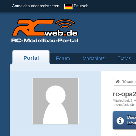
Anmelden oder registrieren
Deutsch
Portal
Forum
Marktplatz
Extras
RCweb.de
rc-opa
Mitglied seit 8.
Letzte Aktivität
Dies
Info