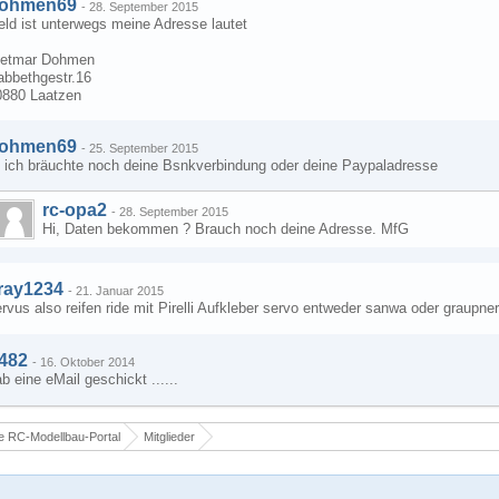
ohmen69
-
28. September 2015
ld ist unterwegs meine Adresse lautet
ietmar Dohmen
abbethgestr.16
0880 Laatzen
ohmen69
-
25. September 2015
i ich bräuchte noch deine Bsnkverbindung oder deine Paypaladresse
rc-opa2
-
28. September 2015
Hi, Daten bekommen ? Brauch noch deine Adresse. MfG
ray1234
-
21. Januar 2015
rvus also reifen ride mit Pirelli Aufkleber servo entweder sanwa oder graupner
f482
-
16. Oktober 2014
b eine eMail geschickt ......
 RC-Modellbau-Portal
Mitglieder