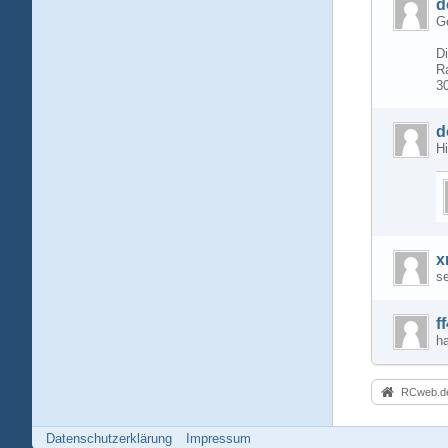
d
Ge
D
R
3
d
H
x
se
f
ha
RCweb.de
Datenschutzerklärung
Impressum