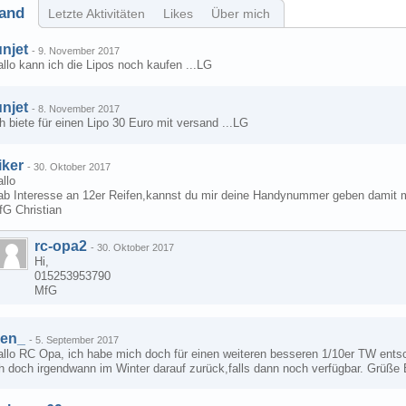
and
Letzte Aktivitäten
Likes
Über mich
unjet
-
9. November 2017
llo kann ich die Lipos noch kaufen ...LG
unjet
-
8. November 2017
h biete für einen Lipo 30 Euro mit versand ...LG
iker
-
30. Oktober 2017
llo
ab Interesse an 12er Reifen,kannst du mir deine Handynummer geben damit
fG Christian
rc-opa2
-
30. Oktober 2017
Hi,
015253953790
MfG
en_
-
5. September 2017
allo RC Opa, ich habe mich doch für einen weiteren besseren 1/10er TW ents
h doch irgendwann im Winter darauf zurück,falls dann noch verfügbar. Grüße