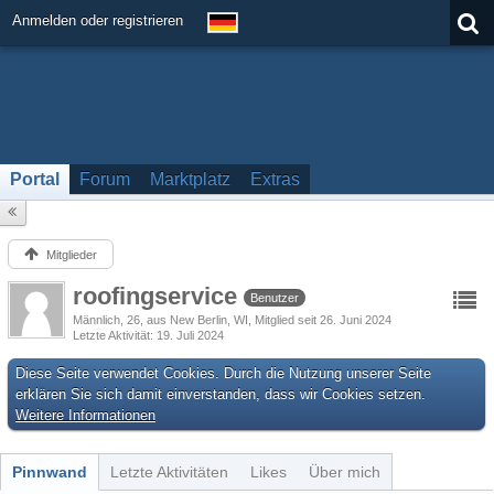
Anmelden oder registrieren
Portal
Forum
Marktplatz
Extras
Mitglieder
roofingservice
Benutzer
Männlich
26
aus New Berlin, WI
Mitglied seit 26. Juni 2024
Letzte Aktivität
19. Juli 2024
Diese Seite verwendet Cookies. Durch die Nutzung unserer Seite
erklären Sie sich damit einverstanden, dass wir Cookies setzen.
Weitere Informationen
Pinnwand
Letzte Aktivitäten
Likes
Über mich