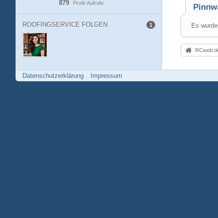
879
Profil-Aufrufe
Pinnw
ROOFINGSERVICE FOLGEN
1
Es wurden
RCweb.de
Datenschutzerklärung
Impressum