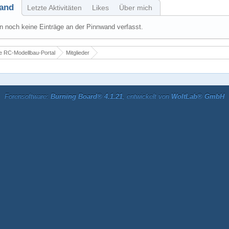
and
Letzte Aktivitäten
Likes
Über mich
 noch keine Einträge an der Pinnwand verfasst.
 RC-Modellbau-Portal
Mitglieder
Forensoftware:
Burning Board® 4.1.21
, entwickelt von
WoltLab® GmbH