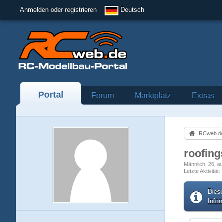
Anmelden oder registrieren
Deutsch
Portal
Forum
Marktplatz
Extras
RCweb.de
roofin
Männlich
26
a
Letzte Aktivität
Dies
Info