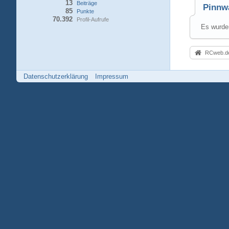
13
Beiträge
Pinnw
85
Punkte
70.392
Profil-Aufrufe
Es wurden
RCweb.de
Datenschutzerklärung
Impressum