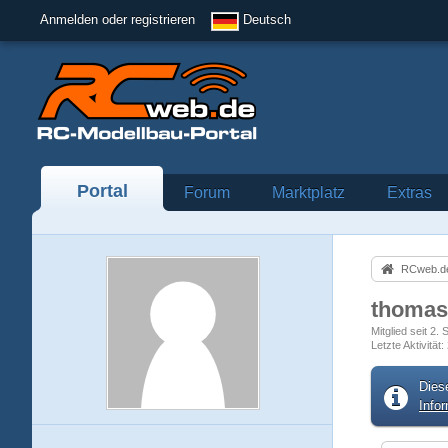
Anmelden oder registrieren
Deutsch
Portal
Forum
Marktplatz
Extras
RCweb.de
thoma
Mitglied seit 2
Letzte Aktivität
Dies
Info