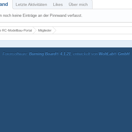
and
Letzte Aktivitäten
Likes
Über mich
 noch keine Einträge an der Pinnwand verfasst.
 RC-Modellbau-Portal
Mitglieder
Forensoftware:
Burning Board® 4.1.21
, entwickelt von
WoltLab® GmbH