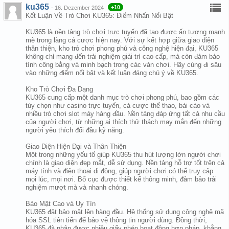
ku365
+10
-
16. Dezember 2024
Kết Luận Về Trò Chơi KU365: Điểm Nhấn Nổi Bật
KU365 là nền tảng trò chơi trực tuyến đã tạo được ấn tượng mạnh
mẽ trong làng cá cược hiện nay. Với sự kết hợp giữa giao diện
thân thiện, kho trò chơi phong phú và công nghệ hiện đại, KU365
không chỉ mang đến trải nghiệm giải trí cao cấp, mà còn đảm bảo
tính công bằng và minh bạch trong các ván chơi. Hãy cùng đi sâu
vào những điểm nổi bật và kết luận đáng chú ý về KU365.
Kho Trò Chơi Đa Dạng
KU365 cung cấp một danh mục trò chơi phong phú, bao gồm các
tùy chọn như casino trực tuyến, cá cược thể thao, bài cào và
nhiều trò chơi slot máy hàng đầu. Nền tảng đáp ứng tất cả nhu cầu
của người chơi, từ những ai thích thử thách may mắn đến những
người yêu thích đối đầu kỹ năng.
Giao Diện Hiện Đại và Thân Thiện
Một trong những yếu tố giúp KU365 thu hút lượng lớn người chơi
chính là giao diện đẹp mắt, dễ sử dụng. Nền tảng hỗ trợ tốt trên cả
máy tính và điện thoại di động, giúp người chơi có thể truy cập
mọi lúc, mọi nơi. Bố cục được thiết kế thông minh, đảm bảo trải
nghiệm mượt mà và nhanh chóng.
Bảo Mật Cao và Uy Tín
KU365 đặt bảo mật lên hàng đầu. Hệ thống sử dụng công nghệ mã
hóa SSL tiên tiến để bảo vệ thông tin người dùng. Đồng thời,
KU365 đã nhận được nhiều giấy phép hoạt động hợp pháp, khẳng