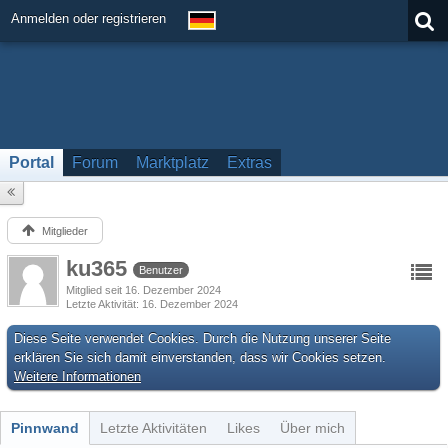
Anmelden oder registrieren
Portal
Forum
Marktplatz
Extras
Mitglieder
ku365
Benutzer
Mitglied seit 16. Dezember 2024
Letzte Aktivität
16. Dezember 2024
Diese Seite verwendet Cookies. Durch die Nutzung unserer Seite
erklären Sie sich damit einverstanden, dass wir Cookies setzen.
Weitere Informationen
Pinnwand
Letzte Aktivitäten
Likes
Über mich