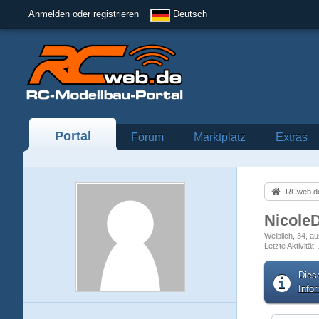
Anmelden oder registrieren
Deutsch
Portal
Forum
Marktplatz
Extras
RCweb.de
Nicole
Weiblich
34
au
Letzte Aktivität
Dies
Info