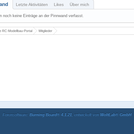
and
Letzte Aktivitäten
Likes
Über mich
 noch keine Einträge an der Pinnwand verfasst.
 RC-Modellbau-Portal
Mitglieder
Forensoftware:
Burning Board® 4.1.21
, entwickelt von
WoltLab® GmbH