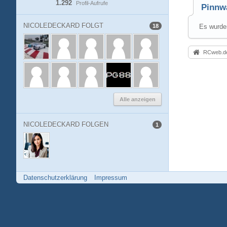
1.292
Profil-Aufrufe
Pinnw
NICOLEDECKARD FOLGT
18
Es wurden
RCweb.de
Alle anzeigen
NICOLEDECKARD FOLGEN
1
Datenschutzerklärung
Impressum