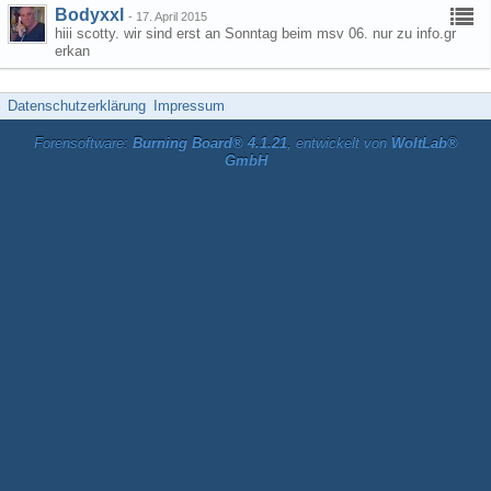
Bodyxxl
-
17. April 2015
hiii scotty. wir sind erst an Sonntag beim msv 06. nur zu info.gr
erkan
Datenschutzerklärung
Impressum
Forensoftware:
Burning Board® 4.1.21
, entwickelt von
WoltLab®
GmbH