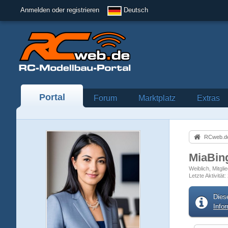
Anmelden oder registrieren
Deutsch
Portal
Forum
Marktplatz
Extras
RCweb.de
MiaBi
Weiblich
Mitgli
Letzte Aktivität
Dies
Info