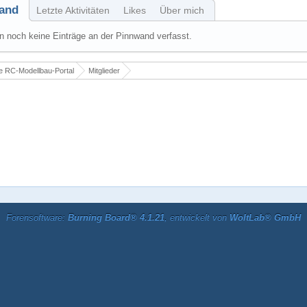
and
Letzte Aktivitäten
Likes
Über mich
 noch keine Einträge an der Pinnwand verfasst.
 RC-Modellbau-Portal
Mitglieder
Forensoftware:
Burning Board® 4.1.21
, entwickelt von
WoltLab® GmbH