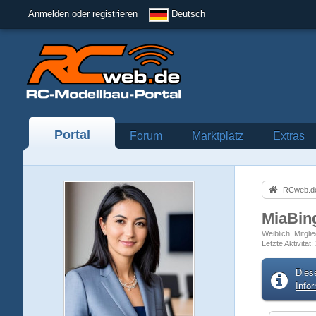
Anmelden oder registrieren
Deutsch
Portal
Forum
Marktplatz
Extras
RCweb.de
MiaBi
Weiblich
Mitgli
Letzte Aktivität
Dies
Info