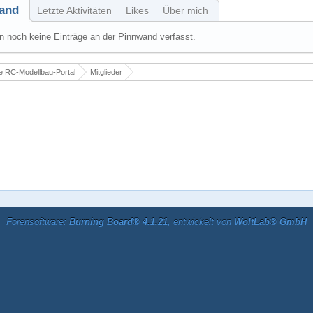
and
Letzte Aktivitäten
Likes
Über mich
 noch keine Einträge an der Pinnwand verfasst.
 RC-Modellbau-Portal
Mitglieder
Forensoftware:
Burning Board® 4.1.21
, entwickelt von
WoltLab® GmbH