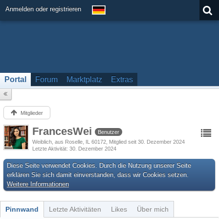
Anmelden oder registrieren
Portal
Forum
Marktplatz
Extras
Mitglieder
FrancesWei
Benutzer
Weiblich
aus Roselle, IL 60172
Mitglied seit 30. Dezember 2024
Letzte Aktivität
30. Dezember 2024
Diese Seite verwendet Cookies. Durch die Nutzung unserer Seite
erklären Sie sich damit einverstanden, dass wir Cookies setzen.
Weitere Informationen
Pinnwand
Letzte Aktivitäten
Likes
Über mich