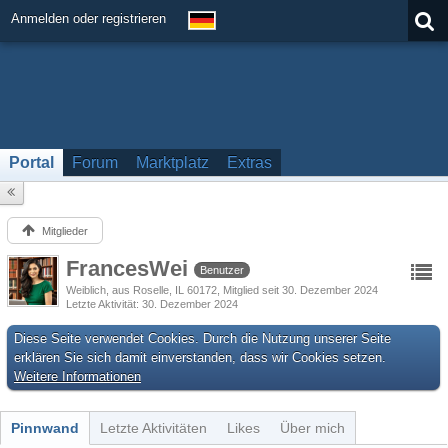
Anmelden oder registrieren
Portal
Forum
Marktplatz
Extras
Mitglieder
FrancesWei
Benutzer
Weiblich
aus Roselle, IL 60172
Mitglied seit 30. Dezember 2024
Letzte Aktivität
30. Dezember 2024
Diese Seite verwendet Cookies. Durch die Nutzung unserer Seite
erklären Sie sich damit einverstanden, dass wir Cookies setzen.
Weitere Informationen
Pinnwand
Letzte Aktivitäten
Likes
Über mich