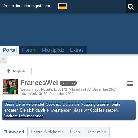
Anmelden oder registrieren
Portal
Forum
Marktplatz
Extras
Mitglieder
FrancesWei
Benutzer
Weiblich
aus Roselle, IL 60172
Mitglied seit 30. Dezember 2024
Letzte Aktivität
30. Dezember 2024
Diese Seite verwendet Cookies. Durch die Nutzung unserer Seite
erklären Sie sich damit einverstanden, dass wir Cookies setzen.
Weitere Informationen
Pinnwand
Letzte Aktivitäten
Likes
Über mich