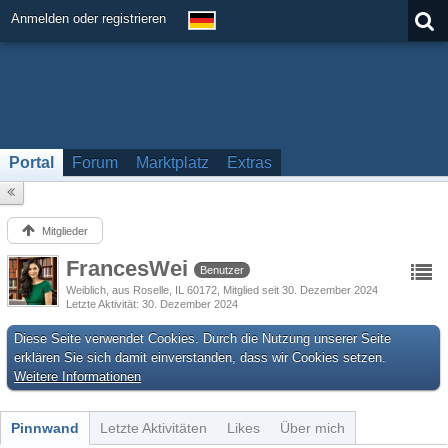
Anmelden oder registrieren
Portal
Forum
Marktplatz
Extras
Mitglieder
FrancesWei
Benutzer
Weiblich
aus Roselle, IL 60172
Mitglied seit 30. Dezember 2024
Letzte Aktivität
30. Dezember 2024
Diese Seite verwendet Cookies. Durch die Nutzung unserer Seite
erklären Sie sich damit einverstanden, dass wir Cookies setzen.
Weitere Informationen
Pinnwand
Letzte Aktivitäten
Likes
Über mich