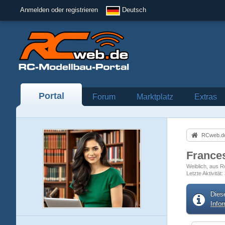
Anmelden oder registrieren
Deutsch
Portal
Forum
Marktplatz
Extras
RCweb.de
France
Weiblich
aus Ro
Letzte Aktivität
Dies
Info