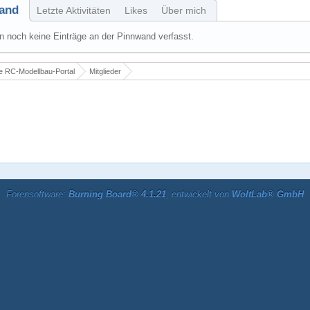
and
Letzte Aktivitäten
Likes
Über mich
 noch keine Einträge an der Pinnwand verfasst.
 RC-Modellbau-Portal
Mitglieder
Forensoftware:
Burning Board® 4.1.21
, entwickelt von
WoltLab® GmbH