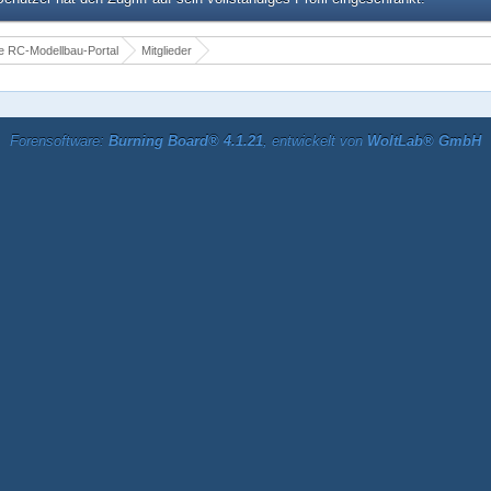
 RC-Modellbau-Portal
Mitglieder
Forensoftware:
Burning Board® 4.1.21
, entwickelt von
WoltLab® GmbH