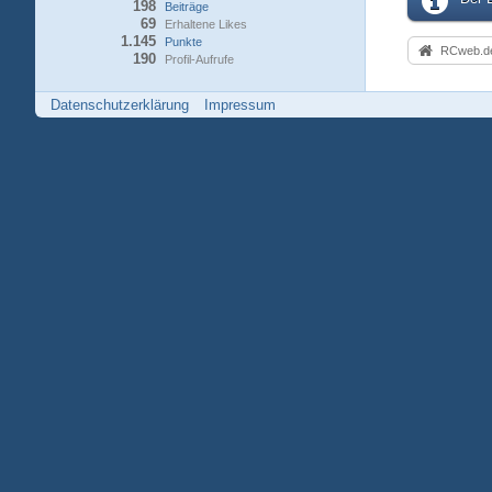
198
Beiträge
69
Erhaltene Likes
1.145
Punkte
RCweb.de
190
Profil-Aufrufe
Datenschutzerklärung
Impressum