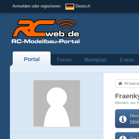
Anmelden oder registrieren
Deutsch
Portal
Forum
Marktplatz
Extras
RCweb.de
Fraenk
Männlich
aus 
Dies
Info
Der B