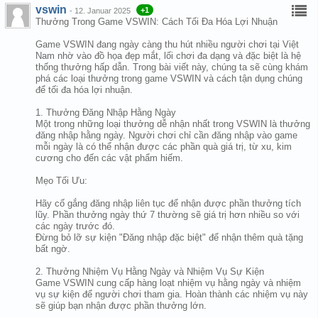
vswin
+1
-
12. Januar 2025
Thưởng Trong Game VSWIN: Cách Tối Đa Hóa Lợi Nhuận
Game VSWIN đang ngày càng thu hút nhiều người chơi tại Việt
Nam nhờ vào đồ họa đẹp mắt, lối chơi đa dạng và đặc biệt là hệ
thống thưởng hấp dẫn. Trong bài viết này, chúng ta sẽ cùng khám
phá các loại thưởng trong game VSWIN và cách tận dụng chúng
để tối đa hóa lợi nhuận.
1. Thưởng Đăng Nhập Hằng Ngày
Một trong những loại thưởng dễ nhận nhất trong VSWIN là thưởng
đăng nhập hằng ngày. Người chơi chỉ cần đăng nhập vào game
mỗi ngày là có thể nhận được các phần quà giá trị, từ xu, kim
cương cho đến các vật phẩm hiếm.
Mẹo Tối Ưu:
Hãy cố gắng đăng nhập liên tục để nhận được phần thưởng tích
lũy. Phần thưởng ngày thứ 7 thường sẽ giá trị hơn nhiều so với
các ngày trước đó.
Đừng bỏ lỡ sự kiện "Đăng nhập đặc biệt" để nhận thêm quà tặng
bất ngờ.
2. Thưởng Nhiệm Vụ Hằng Ngày và Nhiệm Vụ Sự Kiện
Game VSWIN cung cấp hàng loạt nhiệm vụ hằng ngày và nhiệm
vụ sự kiện để người chơi tham gia. Hoàn thành các nhiệm vụ này
sẽ giúp bạn nhận được phần thưởng lớn.