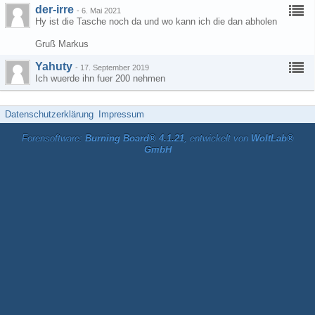
der-irre
-
6. Mai 2021
Hy ist die Tasche noch da und wo kann ich die dan abholen
Gruß Markus
Yahuty
-
17. September 2019
Ich wuerde ihn fuer 200 nehmen
Datenschutzerklärung
Impressum
Forensoftware:
Burning Board® 4.1.21
, entwickelt von
WoltLab®
GmbH