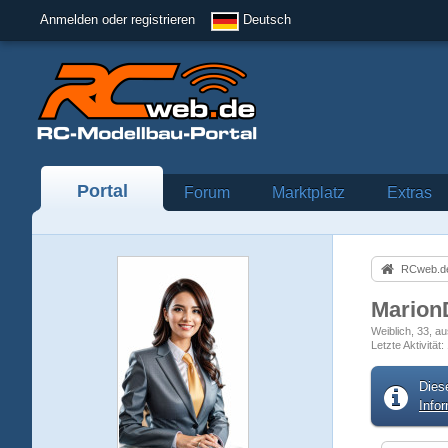
Anmelden oder registrieren
Deutsch
Portal
Forum
Marktplatz
Extras
RCweb.de
Marion
Weiblich
33
au
Letzte Aktivität
Dies
Info