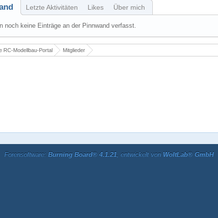
and
Letzte Aktivitäten
Likes
Über mich
 noch keine Einträge an der Pinnwand verfasst.
 RC-Modellbau-Portal
Mitglieder
Forensoftware:
Burning Board® 4.1.21
, entwickelt von
WoltLab® GmbH