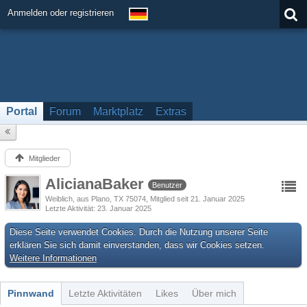
Anmelden oder registrieren
Portal
Forum
Marktplatz
Extras
Mitglieder
AlicianaBaker
Benutzer
Weiblich
aus Plano, TX 75074
Mitglied seit 21. Januar 2025
Letzte Aktivität
23. Januar 2025
Diese Seite verwendet Cookies. Durch die Nutzung unserer Seite
erklären Sie sich damit einverstanden, dass wir Cookies setzen.
Weitere Informationen
Pinnwand
Letzte Aktivitäten
Likes
Über mich