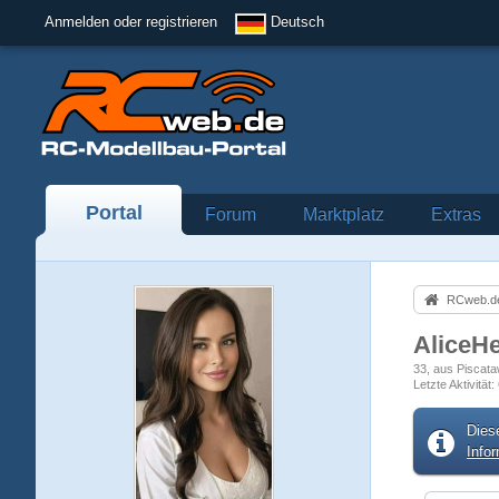
Anmelden oder registrieren
Deutsch
Portal
Forum
Marktplatz
Extras
RCweb.de
AliceH
33
aus Piscat
Letzte Aktivität
Dies
Info