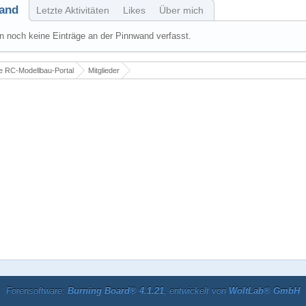
and
Letzte Aktivitäten
Likes
Über mich
 noch keine Einträge an der Pinnwand verfasst.
 RC-Modellbau-Portal
Mitglieder
Forensoftware:
Burning Board® 4.1.21
, entwickelt von
WoltLab® GmbH