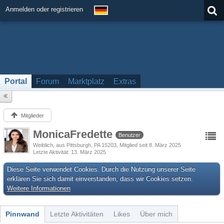
Anmelden oder registrieren
Portal
Forum
Marktplatz
Extras
Mitglieder
MonicaFredette
Benutzer
Weiblich
aus Pittsburgh, PA 15203
Mitglied seit 8. März 2025
Letzte Aktivität
13. März 2025
Diese Seite verwendet Cookies. Durch die Nutzung unserer Seite
erklären Sie sich damit einverstanden, dass wir Cookies setzen.
Weitere Informationen
Pinnwand
Letzte Aktivitäten
Likes
Über mich