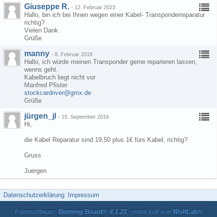
Giuseppe R.
-
12. Februar 2023
Hallo, bin ich bei Ihnen wegen einer Kabel- Transponderreparatur
richtig?
Vielen Dank.
Grüße
manny
-
8. Februar 2018
Hallo, ich würde meinen Transponder gerne reparieren lassen,
wenns geht.
Kabelbruch liegt nicht vor
Manfred Pfister
stockcardriver@gmx.de
Grüße
jürgen_jl
-
15. September 2016
Hi,
die Kabel Reparatur sind 19,50 plus 1€ fürs Kabel, richtig?
Gruss
Juergen
Datenschutzerklärung
Impressum
Forensoftware:
Burning Board® 4.1.21
, entwickelt von
WoltLab®