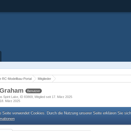
 RC-Modellbau-Portal
Mitglieder
lGraham
Benutzer
s Spirit Lake, ID 83869
Mitglied seit 17. März 2025
18. März 2025
e Seite verwendet Cookies. Durch die Nutzung unserer Seite erklären Sie sic
rmationen