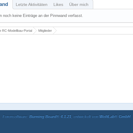
and
Letzte Aktivitäten
Likes
Über mich
 noch keine Einträge an der Pinnwand verfasst.
 RC-Modellbau-Portal
Mitglieder
Forensoftware:
Burning Board® 4.1.21
, entwickelt von
WoltLab® GmbH