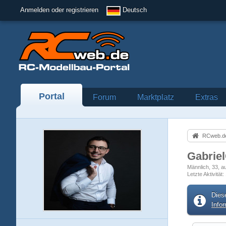
Anmelden oder registrieren
Deutsch
Portal
Forum
Marktplatz
Extras
RCweb.de
Gabrie
Männlich
33
au
Letzte Aktivität
Dies
Info