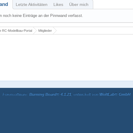
and
Letzte Aktivitäten
Likes
Über mich
 noch keine Einträge an der Pinnwand verfasst.
 RC-Modellbau-Portal
Mitglieder
Forensoftware:
Burning Board® 4.1.21
, entwickelt von
WoltLab® GmbH