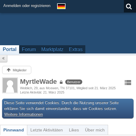
Anmelden oder registrieren
Portal
Forum
Marktplatz
Extras
Mitglieder
MyrtleWade
Benutzer
Weiblich
29
aus Mcewen, TN 37101
Mitglied seit 21. März 2025
Letzte Aktivität
21. März 2025
Diese Seite verwendet Cookies. Durch die Nutzung unserer Seite
erklären Sie sich damit einverstanden, dass wir Cookies setzen.
Weitere Informationen
Pinnwand
Letzte Aktivitäten
Likes
Über mich