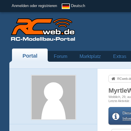
Anmelden oder registrieren
Deutsch
Portal
Forum
Marktplatz
Extras
RCweb.de
Myrtle
Weiblich
29
au
Letzte Aktivität
Dies
Info