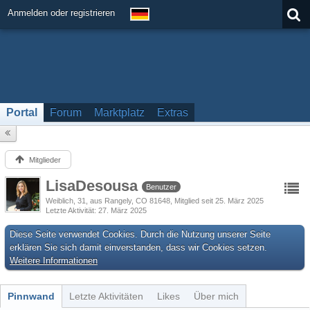
Anmelden oder registrieren
Portal
Forum
Marktplatz
Extras
Mitglieder
LisaDesousa
Benutzer
Weiblich
31
aus Rangely, CO 81648
Mitglied seit 25. März 2025
Letzte Aktivität
27. März 2025
Diese Seite verwendet Cookies. Durch die Nutzung unserer Seite
erklären Sie sich damit einverstanden, dass wir Cookies setzen.
Weitere Informationen
Pinnwand
Letzte Aktivitäten
Likes
Über mich