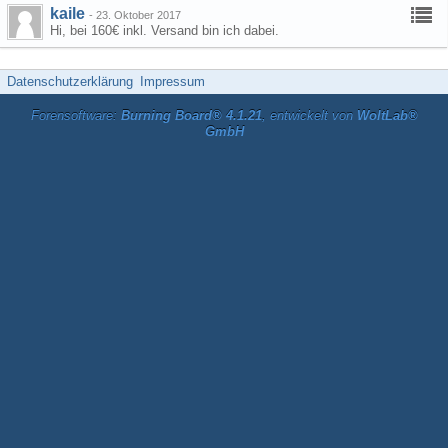
kaile
-
23. Oktober 2017
Hi, bei 160€ inkl. Versand bin ich dabei.
Datenschutzerklärung
Impressum
Forensoftware:
Burning Board® 4.1.21
, entwickelt von
WoltLab®
GmbH