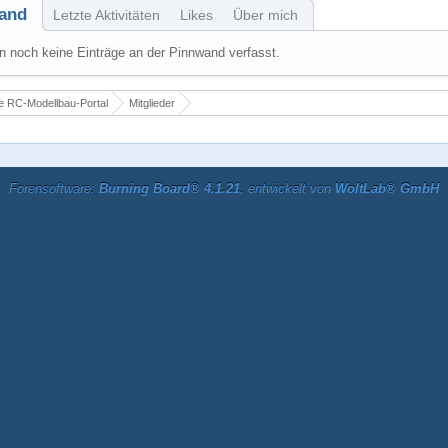
and
Letzte Aktivitäten
Likes
Über mich
 noch keine Einträge an der Pinnwand verfasst.
 RC-Modellbau-Portal
Mitglieder
Forensoftware:
Burning Board® 4.1.21
, entwickelt von
WoltLab® GmbH