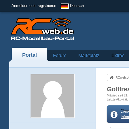
Anmelden oder registrieren
Deutsch
Portal
Forum
Marktplatz
Extras
RCweb.de
Golffr
Mitglied seit 21
Letzte Aktivität
Dies
Info