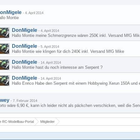
onMigele
-
4. April 2014
llo Montie
DonMigele
-
4. April 2014
Hallo Montie meine Schmerzgrenze wären 250€ inkl. Versand MfG Mik
DonMigele
-
5. April 2014
Hallo Montie wie klingen für dich 240€ inkl. Versand MfG Mike
DonMigele
-
14. April 2014
Hallo Montie hast du noch interesse am Serpent ?
DonMigele
-
14. April 2014
Hallo Enrico Habe den Serpent mit einem Hobbywing Xerun 150A und e
wey
-
7. Februar 2014
rto wäre 6,90 €, kann ich leider nicht als päckchen verschicken, weil die S
 RC-Modellbau-Portal
Mitglieder