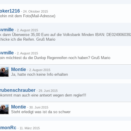
oker1216
-
24. Oktober 2015
ohin mit dem Foto(Mail-Adresse)
svmille
-
2. August 2015
k dann Überweise 35,00 Euro auf die Volksbank Minden IBAN: DE0249060392
hicke ich die Reifen. Gruß Mario
svmille
-
2. August 2015
oin möchtest du die Dunlop Regenreifen noch haben? Gruß Mario
Montie
-
2. August 2015
Ja, hatte noch keine Info erhalten
rubenschrauber
-
29. Juni 2015
ekommt man auch eine antwort wegen dem regler!!!
Montie
-
30. Juni 2015
Steht erledigt was ist da so schwer
imonRc
-
11. März 2015