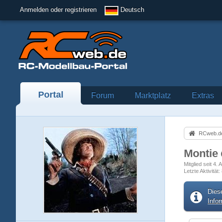
Anmelden oder registrieren
Deutsch
Portal
Forum
Marktplatz
Extras
RCweb.de
Montie
Mitglied seit 4.
Letzte Aktivität
Dies
Info