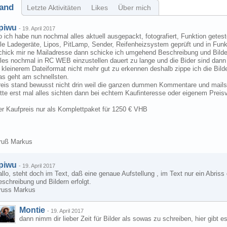
and
Letzte Aktivitäten
Likes
Über mich
piwu
-
19. April 2017
 ich habe nun nochmal alles aktuell ausgepackt, fotografiert, Funktion geteste
le Ladegeräte, Lipos, PitLamp, Sender, Reifenheizsystem geprüft und in Funkti
chick mir ne Mailadresse dann schicke ich umgehend Beschreibung und Bilde
les nochmal in RC WEB einzustellen dauert zu lange und die Bider sind dann
 kleinerem Dateiformat nicht mehr gut zu erkennen deshalb zippe ich die Bild
as geht am schnellsten.
reis stand bewusst nicht drin weil die ganzen dummen Kommentare und mail
tte erst mal alles sichten dann bei echtem Kaufinteresse oder eigenem Preisv
er Kaufpreis nur als Komplettpaket für 1250 € VHB
ruß Markus
piwu
-
19. April 2017
llo, steht doch im Text, daß eine genaue Aufstellung , im Text nur ein Abri
schreibung und Bildern erfolgt.
russ Markus
Montie
-
19. April 2017
dann nimm dir lieber Zeit für Bilder als sowas zu schreiben, hier gibt e