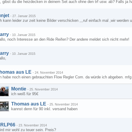
, gibst du die heizdecken in deinem Set auch ohne den trf usw. ab? Falls ja hä
unjet
-
27. Januar 2015
h kann leider zur zeit keine Bilder verschicken ,,,ruf einfach mal ,wir werden 
arry
-
10. Januar 2015
llo, noch Interesse an den Ride Reifen? Der andere meldet sich nicht mehr!
arry
-
10. Januar 2015
llo,
homas aus LE
-
24. November 2014
ch habe noch einen gebrauchten Flow Regler Com. da würde ich abgeben. mfg
Montie
-
25. November 2014
ich weiß für 95€
Thomas aus LE
-
25. November 2014
kannst denn für 90 inkl. versand haben
RLP66
-
23. November 2014
rd mir wohl zu teuer sein. Preis?