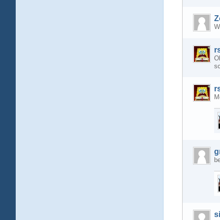
Z
W
r
O
sc
r
M
g
b
s