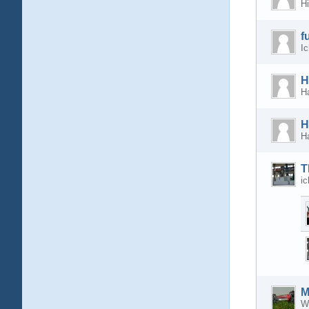
Hi
f
Ic
H
Ha
H
Ha
T
i
M
Wi