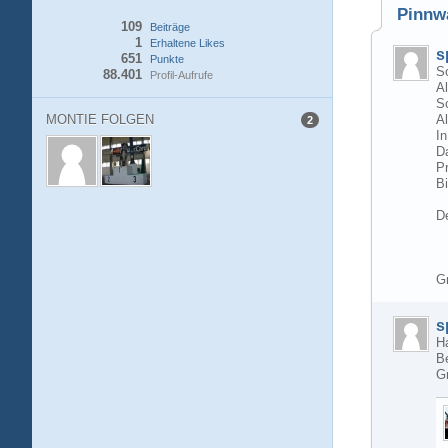
Pinnw
109
Beiträge
1
Erhaltene Likes
s
651
Punkte
So
88.401
Profil-Aufrufe
Al
S
MONTIE FOLGEN
Al
2
In
D
P
Bi
D
G
s
Ha
Be
G