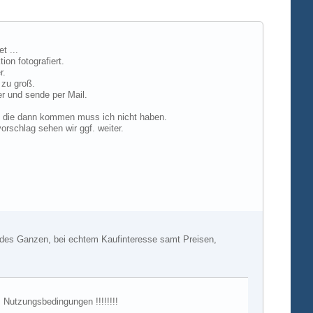
t ...
on fotografiert.
r.
 zu groß.
er und sende per Mail.
s die dann kommen muss ich nicht haben.
orschlag sehen wir ggf. weiter.
ss des Ganzen, bei echtem Kaufinteresse samt Preisen,
s Nutzungsbedingungen !!!!!!!!