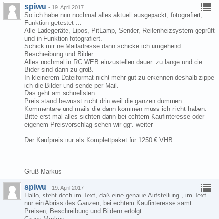
spiwu
-
19. April 2017
So ich habe nun nochmal alles aktuell ausgepackt, fotografiert,
Funktion getestet ...
Alle Ladegeräte, Lipos, PitLamp, Sender, Reifenheizsystem geprüft
und in Funktion fotografiert.
Schick mir ne Mailadresse dann schicke ich umgehend
Beschreibung und Bilder.
Alles nochmal in RC WEB einzustellen dauert zu lange und die
Bider sind dann zu groß.
In kleinerem Dateiformat nicht mehr gut zu erkennen deshalb zippe
ich die Bilder und sende per Mail.
Das geht am schnellsten.
Preis stand bewusst nicht drin weil die ganzen dummen
Kommentare und mails die dann kommen muss ich nicht haben.
Bitte erst mal alles sichten dann bei echtem Kaufinteresse oder
eigenem Preisvorschlag sehen wir ggf. weiter.
Der Kaufpreis nur als Komplettpaket für 1250 € VHB
Gruß Markus
spiwu
-
19. April 2017
Hallo, steht doch im Text, daß eine genaue Aufstellung , im Text
nur ein Abriss des Ganzen, bei echtem Kaufinteresse samt
Preisen, Beschreibung und Bildern erfolgt.
Gruss Markus