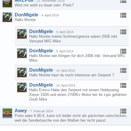
MRLP66
-
23. November 2014
Wird mir wohl zu teuer sein. Preis?
DonMigele
-
4. April 2014
Hallo Montie
DonMigele
-
4. April 2014
Hallo Montie meine Schmerzgrenze wären 250€ inkl.
Versand MfG Mike
DonMigele
-
5. April 2014
Hallo Montie wie klingen für dich 240€ inkl. Versand MfG
Mike
DonMigele
-
14. April 2014
Hallo Montie hast du noch interesse am Serpent ?
DonMigele
-
14. April 2014
Hallo Enrico Habe den Serpent mit einem Hobbywing
Xerun 150A und einen 2700Kv Motor bei 4s Lipo gefahren
Gruß Mike
Awey
-
7. Februar 2014
Porto wäre 6,90 €, kann ich leider nicht als päckchen verschicken,
weil die Sendertasche von den Maßen her nicht passt.