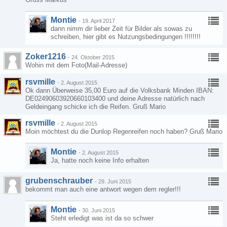
Montie
-
19. April 2017
dann nimm dir lieber Zeit für Bilder als sowas zu
schreiben, hier gibt es Nutzungsbedingungen !!!!!!!!
Zoker1216
-
24. Oktober 2015
Wohin mit dem Foto(Mail-Adresse)
rsvmille
-
2. August 2015
Ok dann Überweise 35,00 Euro auf die Volksbank Minden IBAN:
DE02490603920660103400 und deine Adresse natürlich nach
Geldeingang schicke ich die Reifen. Gruß Mario
rsvmille
-
2. August 2015
Moin möchtest du die Dunlop Regenreifen noch haben? Gruß Mario
Montie
-
2. August 2015
Ja, hatte noch keine Info erhalten
grubenschrauber
-
29. Juni 2015
bekommt man auch eine antwort wegen dem regler!!!
Montie
-
30. Juni 2015
Steht erledigt was ist da so schwer