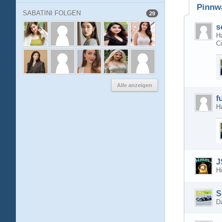
Pinnw
SABATINI FOLGEN
29
s
Ha
C
Alle anzeigen
f
Ha
J
Hi
S
D