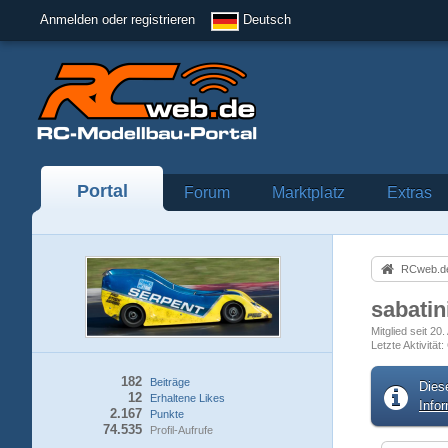
Anmelden oder registrieren
Deutsch
Portal
Forum
Marktplatz
Extras
RCweb.de
sabatin
Mitglied seit 20
Letzte Aktivität
182
Beiträge
Dies
12
Erhaltene Likes
Info
2.167
Punkte
74.535
Profil-Aufrufe