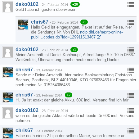
dako0102
+20
-
24. Februar 2014
Geld habe ich gestern überwiesen.
chris67
+1
-
25. Februar 2014
Hallo Geld ist eingegangen. Paket ist auf der Reise, hier
die Sendungs Nr. Von DHL
nolp.dhl.de/nextt-online-
publi…codes.do?idc=129911513467
dako0102
+1
-
23. Februar 2014
Meine Anschrift ist Daniel Kohlhaupt, Alfred-Junge-Str. 10 in 06667
Weißenfels, Überweisung mache heute noch fertig,Danke
chris67
-
23. Februar 2014
Sende mir Deine Anschrift, hier meine Bankverbindung Christoph
Bachus, Postbank, BLZ 44010046, KTO 976638463 für Fragen hier
noch meine Nr. 015254086483
chris67
+2
-
23. Februar 2014
Hi, Ja ist exakt der gleiche Akku. 60€ incl. Versand find ich fair
dako0102
-
23. Februar 2014
wenn es der gleiche Akku ist würde ich beide für 60€ incl. Versand
nehmen.
chris67
-
23. Februar 2014
Habe noch einen 2 Lipo der selben Marke, wenn Interesse an