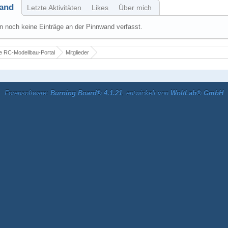
and
Letzte Aktivitäten
Likes
Über mich
 noch keine Einträge an der Pinnwand verfasst.
 RC-Modellbau-Portal
Mitglieder
Forensoftware:
Burning Board® 4.1.21
, entwickelt von
WoltLab® GmbH