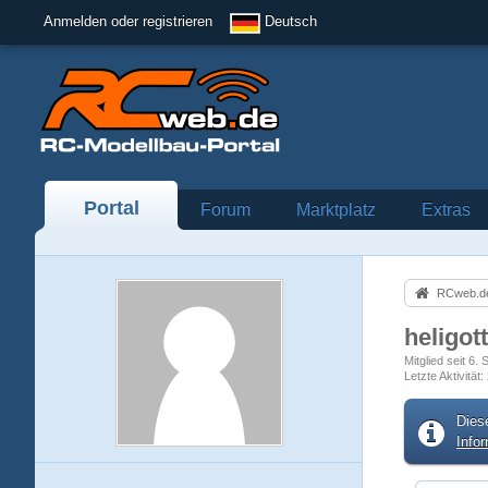
Anmelden oder registrieren
Deutsch
Portal
Forum
Marktplatz
Extras
RCweb.de
heligot
Mitglied seit 6
Letzte Aktivität
Dies
Info