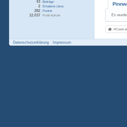
43
Beiträge
Pinnw
2
Erhaltene Likes
282
Punkte
Es wurden
12.037
Profil-Aufrufe
RCweb.de
Datenschutzerklärung
Impressum