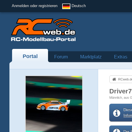
Anmelden oder registrieren
Deutsch
Portal
Forum
Marktplatz
Extras
RCweb.de
Driver
Männlich
aus 
Dies
Info
Der B