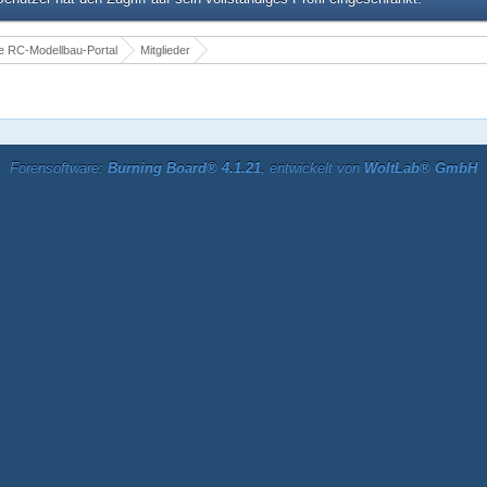
 RC-Modellbau-Portal
Mitglieder
Forensoftware:
Burning Board® 4.1.21
, entwickelt von
WoltLab® GmbH