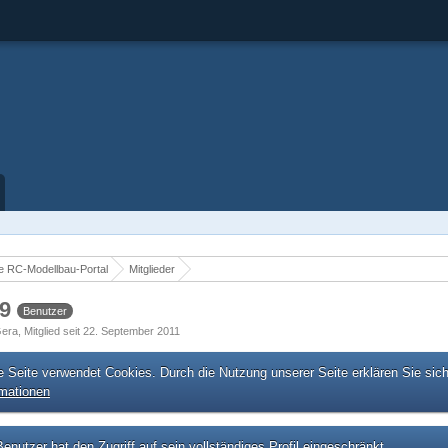
 RC-Modellbau-Portal
Mitglieder
79
Benutzer
Gera
Mitglied seit 22. September 2011
e Seite verwendet Cookies. Durch die Nutzung unserer Seite erklären Sie sic
rmationen
enutzer hat den Zugriff auf sein vollständiges Profil eingeschränkt.