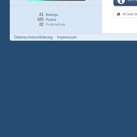
21
RCweb.de
Beiträge
105
Punkte
22
Profil-Aufrufe
Datenschutzerklärung
Impressum