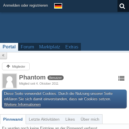
Anmelden oder registrieren
Portal
Forum
Marktplatz
Extras
Mitglieder
Phantom
Benutzer
Mitglied seit 4. Oktober 2011
Diese Seite verwendet Cookies. Durch die Nutzung unserer Seite
erklären Sie sich damit einverstanden, dass wir Cookies setzen.
Weitere Informationen
Pinnwand
Letzte Aktivitäten
Likes
Über mich
Es wurden noch keine Einträge an der Pinnwand verfasst.