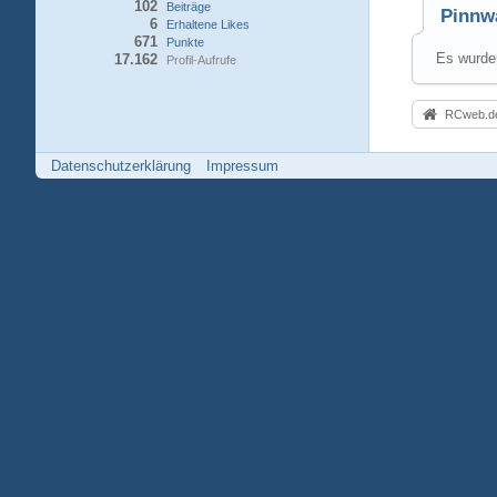
102
Beiträge
Pinnw
6
Erhaltene Likes
671
Punkte
Es wurden
17.162
Profil-Aufrufe
RCweb.de
Datenschutzerklärung
Impressum