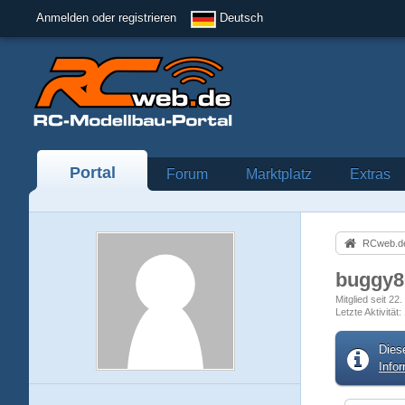
Anmelden oder registrieren
Deutsch
Portal
Forum
Marktplatz
Extras
RCweb.de
buggy
Mitglied seit 2
Letzte Aktivität
Dies
Info