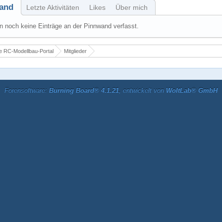
and
Letzte Aktivitäten
Likes
Über mich
 noch keine Einträge an der Pinnwand verfasst.
 RC-Modellbau-Portal
Mitglieder
Forensoftware:
Burning Board® 4.1.21
, entwickelt von
WoltLab® GmbH