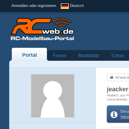
Anmelden oder registrieren
Deutsch
Portal
Forum
Marktplatz
Extras
RCweb.de
jeacke
Weiblich
aus P
Letzte Aktivität
Dies
Info