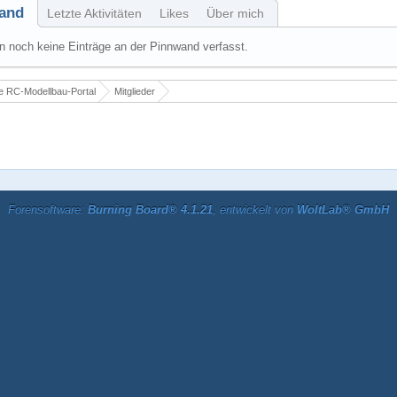
and
Letzte Aktivitäten
Likes
Über mich
 noch keine Einträge an der Pinnwand verfasst.
 RC-Modellbau-Portal
Mitglieder
Forensoftware:
Burning Board® 4.1.21
, entwickelt von
WoltLab® GmbH