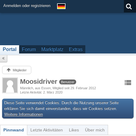
Anmelden oder registrieren
Portal
Forum
Marktplatz
Extras
Mitglieder
Moosidriver
Benutzer
Männlich
aus Essen
Mitglied seit 29. Februar 2012
Letzte Aktivität
2. März 2020
Diese Seite verwendet Cookies. Durch die Nutzung unserer Seite
erklären Sie sich damit einverstanden, dass wir Cookies setzen.
Weitere Informationen
Pinnwand
Letzte Aktivitäten
Likes
Über mich