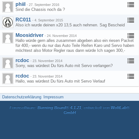
phiil
-
27. September 2016
Sind die Chassis noch da ?
RC011
-
4. September 2015
Also ich wurde deinen x20 13,5 auch nehmen. Sag Bescheid
Moosidriver
-
24. November 2014
Hallo würde gern alles zusammen abgeben also ein riesen Packet
für 400,- wenn du nur das Auto Teile Reifen Karo und Servo haben
möchtest also Motor Regler raus dann würde Ich sagen 300,-
rcdoc
-
23. November 2014
Sorry, was würdest Du fürs Auto mit Servo verlangen?
rcdoc
-
23. November 2014
Hallo, was würdest Du fürs Auto mit Servo Verlauf
Datenschutzerklärung
Impressum
Forensoftware:
Burning Board® 4.1.21
, entwickelt von
WoltLab®
GmbH