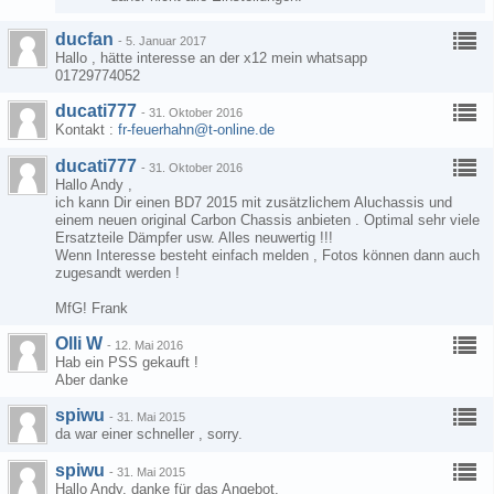
ducfan
-
5. Januar 2017
Hallo , hätte interesse an der x12 mein whatsapp
01729774052
ducati777
-
31. Oktober 2016
Kontakt :
fr-feuerhahn@t-online.de
ducati777
-
31. Oktober 2016
Hallo Andy ,
ich kann Dir einen BD7 2015 mit zusätzlichem Aluchassis und
einem neuen original Carbon Chassis anbieten . Optimal sehr viele
Ersatzteile Dämpfer usw. Alles neuwertig !!!
Wenn Interesse besteht einfach melden , Fotos können dann auch
zugesandt werden !
MfG! Frank
Olli W
-
12. Mai 2016
Hab ein PSS gekauft !
Aber danke
spiwu
-
31. Mai 2015
da war einer schneller , sorry.
spiwu
-
31. Mai 2015
Hallo Andy, danke für das Angebot.