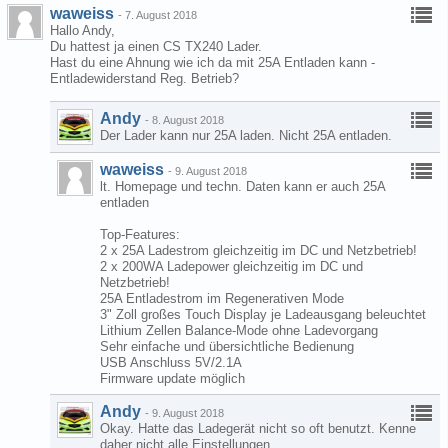
waweiss
-
7. August 2018
Hallo Andy,
Du hattest ja einen CS TX240 Lader.
Hast du eine Ahnung wie ich da mit 25A Entladen kann -
Entladewiderstand Reg. Betrieb?
Andy
-
8. August 2018
Der Lader kann nur 25A laden. Nicht 25A entladen.
waweiss
-
9. August 2018
lt. Homepage und techn. Daten kann er auch 25A
entladen
Top-Features:
2 x 25A Ladestrom gleichzeitig im DC und Netzbetrieb!
2 x 200WA Ladepower gleichzeitig im DC und
Netzbetrieb!
25A Entladestrom im Regenerativen Mode
3" Zoll großes Touch Display je Ladeausgang beleuchtet
Lithium Zellen Balance-Mode ohne Ladevorgang
Sehr einfache und übersichtliche Bedienung
USB Anschluss 5V/2.1A
Firmware update möglich
Andy
-
9. August 2018
Okay. Hatte das Ladegerät nicht so oft benutzt. Kenne
daher nicht alle Einstellungen.