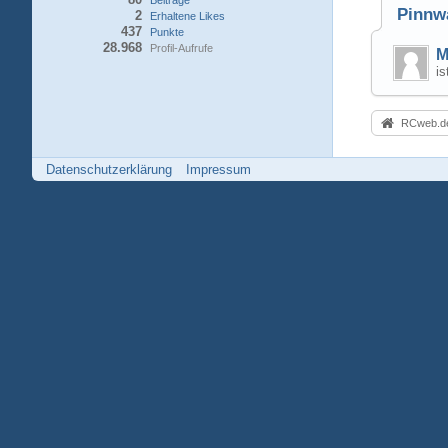
Beiträge
Pinnw
2
Erhaltene Likes
437
Punkte
28.968
Profil-Aufrufe
M
i
RCweb.de
Datenschutzerklärung
Impressum