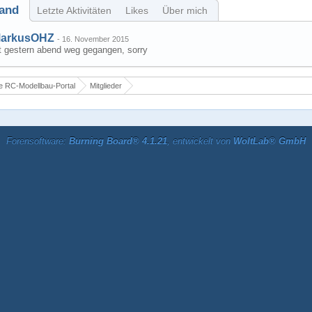
and
Letzte Aktivitäten
Likes
Über mich
arkusOHZ
-
16. November 2015
st gestern abend weg gegangen, sorry
 RC-Modellbau-Portal
Mitglieder
Forensoftware:
Burning Board® 4.1.21
, entwickelt von
WoltLab® GmbH