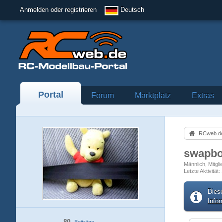
Anmelden oder registrieren
Deutsch
Portal
Forum
Marktplatz
Extras
RCweb.de
swapb
Männlich
Mitgli
Letzte Aktivität
Dies
Info
80