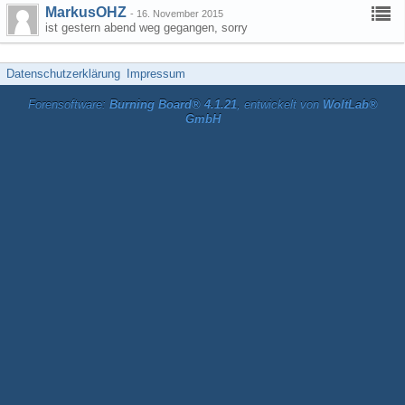
MarkusOHZ
-
16. November 2015
ist gestern abend weg gegangen, sorry
Datenschutzerklärung
Impressum
Forensoftware:
Burning Board® 4.1.21
, entwickelt von
WoltLab®
GmbH