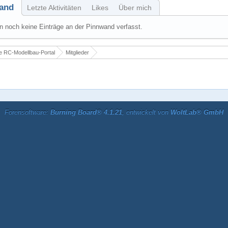
and
Letzte Aktivitäten
Likes
Über mich
 noch keine Einträge an der Pinnwand verfasst.
 RC-Modellbau-Portal
Mitglieder
Forensoftware:
Burning Board® 4.1.21
, entwickelt von
WoltLab® GmbH