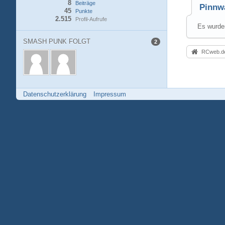
8
Beiträge
Pinnw
45
Punkte
2.515
Profil-Aufrufe
Es wurden
SMASH PUNK FOLGT
2
RCweb.de
Datenschutzerklärung
Impressum