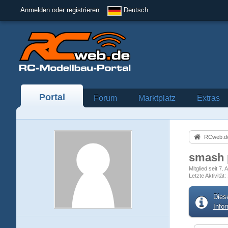
Anmelden oder registrieren
Deutsch
Portal
Forum
Marktplatz
Extras
RCweb.de
smash
Mitglied seit 7. 
Letzte Aktivität
Dies
Info