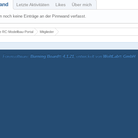
and
Letzte Aktivitäten
Likes
Über mich
 noch keine Einträge an der Pinnwand verfasst.
 RC-Modellbau-Portal
Mitglieder
Forensoftware:
Burning Board® 4.1.21
, entwickelt von
WoltLab® GmbH