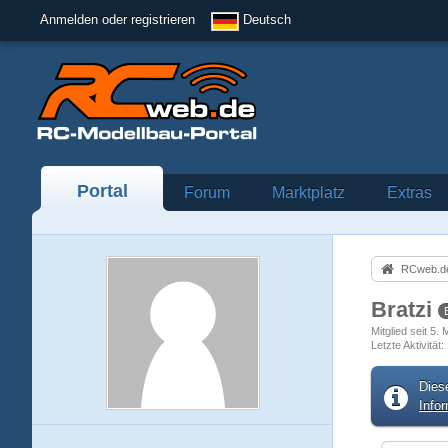
Anmelden oder registrieren
Deutsch
Portal
Forum
Marktplatz
Extras
RCweb.de
Bratzi
Mitglied seit 5.
Letzte Aktivität
Dies
Info