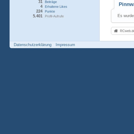
31
Beiträge
Pinnw
4
Erhaltene Likes
224
Punkte
Es wurden
5.401
Profil-Aufrufe
RCweb.de
Datenschutzerklärung
Impressum