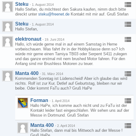
Steku
-
1. August 2014
Hallo Stefan, du möchtest den Sakura kaufen, nimm doch bitte
direckt unter
steku@freenet.de
Kontakt mit mir auf. Gruß Stefan
Steku
-
1. August 2014
Hallo Stefan,
elektronaut
-
19. Juni 2014
Hallo, ich würde gerne mal in auf einem Samstag in Herne
vorbeischauen. Was fahrt ihr in der Hobbyklasse denn so? Ich
würde mir gerne einen Tamiya TB03 oder Serpent S411 zulegen
und das ganze erstmal mit nem brushed Motor fahren. Für den
Anfang sind mir Brushless Motoren zu teuer.
Manta 400
-
31. März 2014
Kommenden Sonntag ist Lüdenscheid! Aber ich glaube das wird
nichts. Rolf ist zur Kur, Detlef auf Geburtstag, bleiben nur wir
beibe. Oder kommt FaTu auch? Gruß HaPe
Forman
-
1. April 2014
Hallo HaPe, ich komme auch nicht und zu FaTu ist der
Kontakt leider fast eingeschlafen. Wir sehen uns auf der
Messe in Dortmund. Gruß Stefan
Manta 400
-
2. April 2014
Hallo Stefan, dann mal bis Mittwoch auf der Messe !
Gruß HaPe