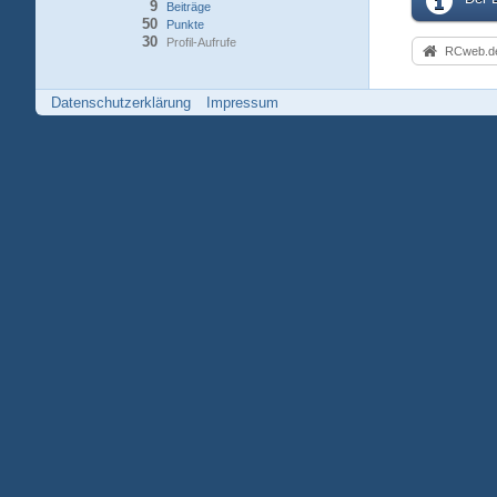
9
Beiträge
50
Punkte
30
Profil-Aufrufe
RCweb.de
Datenschutzerklärung
Impressum