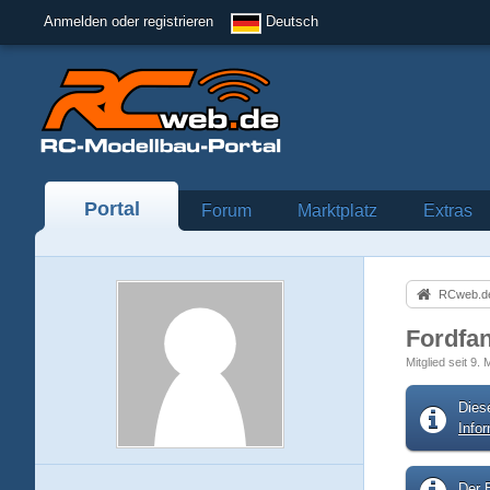
Anmelden oder registrieren
Deutsch
Portal
Forum
Marktplatz
Extras
RCweb.de
Fordfa
Mitglied seit 9.
Dies
Info
Der B