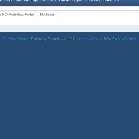
 RC-Modellbau-Portal
Mitglieder
Forensoftware:
Burning Board® 4.1.21
, entwickelt von
WoltLab® GmbH